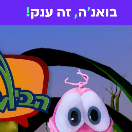
בואנ
'
ה
,
זה ענק
!