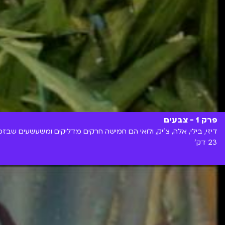
פרק 1 - צבעים
דיזי, בילי, אלה, צ'יק, ולואי הם חמישה חרקים מדליקים ומשעשעים שבזמ
23 דק'