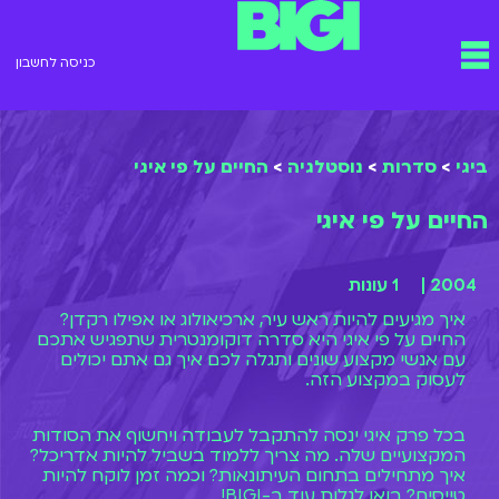
ילוג
תפריט
תוכן
כניסה לחשבון
ביגי
>
סדרות
>
נוסטלגיה
>
החיים על פי איגי
החיים על פי איגי
2004 |
1 עונות
איך מגיעים להיות ראש עיר, ארכיאולוג או אפילו רקדן?
החיים על פי איגי היא סדרה דוקומנטרית שתפגיש אתכם
עם אנשי מקצוע שונים ותגלה לכם איך גם אתם יכולים
לעסוק במקצוע הזה.
בכל פרק איגי ינסה להתקבל לעבודה ויחשוף את הסודות
המקצועיים שלה. מה צריך ללמוד בשביל להיות אדריכל?
איך מתחילים בתחום העיתונאות? וכמה זמן לוקח להיות
טייסים? בואו לגלות עוד ב-BIGI!