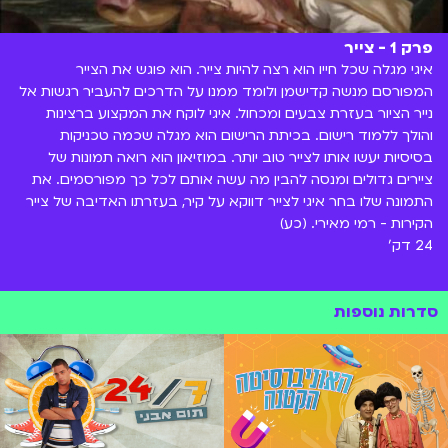
פרק 1 - צייר
איגי מגלה שכל חייו הוא רצה להיות צייר. הוא פוגש את הצייר
המפורסם מנשה קדישמן ולומד ממנו על הדרכים להעביר רגשות אל
נייר הציור בעזרת צבעים ומכחול. איגי לוקח את המקצוע ברצינות
והולך ללמוד רישום. בכיתת הרישום הוא מגלה שכמה טכניקות
בסיסיות יעשו אותו לצייר טוב יותר. במוזיאון הוא רואה תמונות של
ציירים גדולים ומנסה להבין מה עשה אותם לכל כך מפורסמים. את
התמונה שלו בחר איגי לצייר דווקא על קיר, בעזרתו האדיבה של צייר
הקירות - רמי מאירי. (כע)
24 דק'
סדרות נוספות