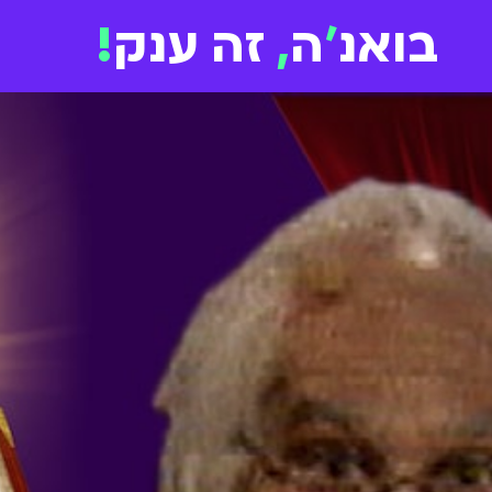
בואנ
'
ה
,
זה ענק
!