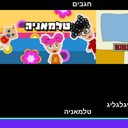
חגבים
לגליג
טלמאניה