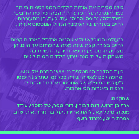
כולנו מכירים את אגדות הילדים המפורסמות ביותר
כמו: ״הנסיכה על העדשה״, ״זהבה ושלושת הדובים״,
״סינדרלה״, ״היפה והחיה״ ועוד. כעת, הן מתעוררות
לחיים בעזרתו של המכשף הגדול, אוגוסטוס אגדתי.
ב״עולמו המופלא של אוגוסטוס אגדתי״ האגדות קמות
לחיים בצורה קצת שונה ממה שהכרתם עד היום. הן
מצחיקות, מפתיעות ופארודיות, והדמויות בהן
משוחקות על יד מנחי ערוץ הילדים המיתולוגיים
כעת הסדרה הנוסטלגית מ-1998 חוזרת אל BIGI,
ומחכה לכם לצפייה ישירה בכל זמן שתרצו! היכנסו
ל״עולמו המופלא של אוגוסטוס אגדתי״ והתחילו
לצפות באגדות הכי אהבות.
שחקנים:
ארז בן הרוש, דנה דבורין, דורי טפר, טל מוסרי, עודד
מנשה, מיכל ינאי, ליאת אחירון, יעל בר זוהר, איתי שגב,
אפרת רייטן, נמרוד רשף