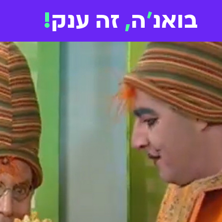
בואנ
'
ה
,
זה ענק
!