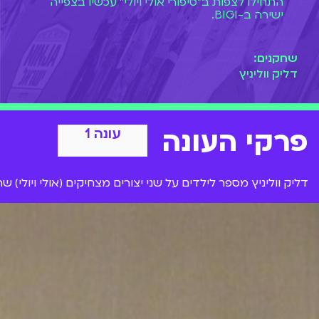
התחילו לצפות ב"סיפורי אולי ויולי" עכשיו בצפייה
ישירה ב-BIGI.
שחקנים:
דליק ווליניץ
פרקי העונה
עונה 1
דליק ווליניץ מספר לילדים על שני יצורים מצחיקים (אולי ויולי)