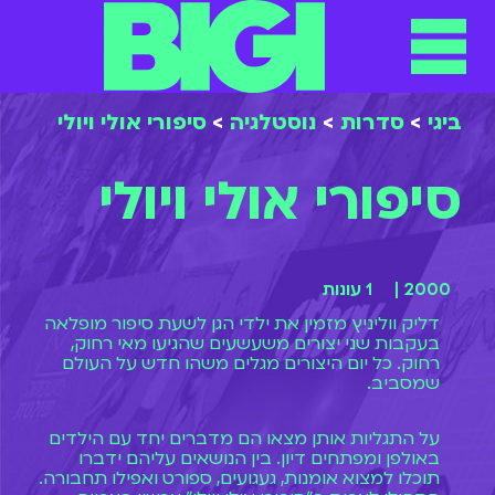
תפריט
ילוג
תוכן
ביגי
>
סדרות
>
נוסטלגיה
>
סיפורי אולי ויולי
סיפורי אולי ויולי
2000 |
1 עונות
דליק ווליניץ מזמין את ילדי הגן לשעת סיפור מופלאה
בעקבות שני יצורים משעשעים שהגיעו מאי רחוק,
רחוק. כל יום היצורים מגלים משהו חדש על העולם
שמסביב.
על התגליות אותן מצאו הם מדברים יחד עם הילדים
באולפן ומפתחים דיון. בין הנושאים עליהם ידברו
תוכלו למצוא אומנות, געגועים, ספורט ואפילו תחבורה.