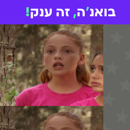
בואנ
'
ה
,
זה ענק
!