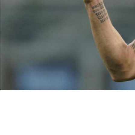
המערכונים
טלמאניה
"וואלק אין על
דאנה איבגי
"