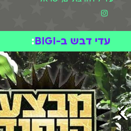
עדי דבש ב-BIGI
: