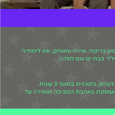
יות הבמה בגיל צעיר מאד. בגיל 14 כבר היה לה ניסיון בריקוד, שירה ומשחק. את לימודיה
ז"ר בבת ים שם למדה.
" הצטרפה בעונה הראשונה כשהייתה רק בת 12. היא המשיכה לשחק בתוכנית במשך 3 עונות.
ועוסקת באהבת הסביבה ושמירה על