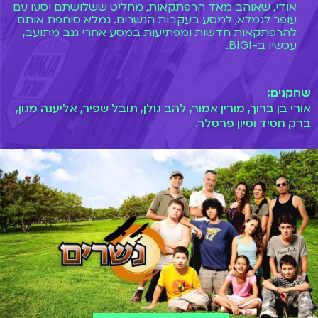
אודי, שאוהב מאד הרפתקאות, מחליט ששלושתם יסעו עם
עופר לגמלא, למסע בעקבות הנשרים. גמלא סוחפת אותם
להרפתקאות חדשות ומפתיעות במסע אחרי גנב מתועב,
עכשיו ב-BIGI.
שחקנים:
אורי בן ברוך, מורין אמור, להב גולן, תובל שפיר, אליענה מגון,
ברק חסיד וסיון פרסלר.