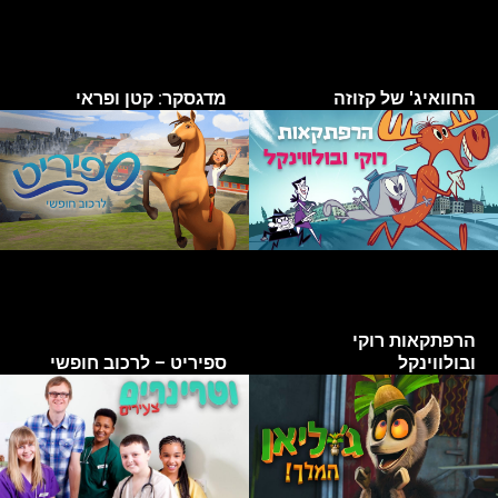
החוואיג' של קזוזה
מדגסקר: קטן ופראי
הרפתקאות רוקי
ובולווינקל
ספיריט – לרכוב חופשי