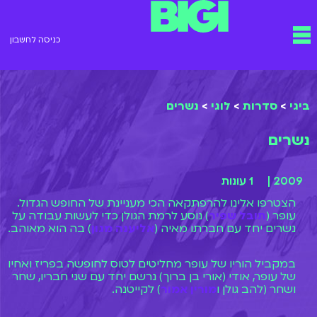
ילוג
תפריט
תוכן
כניסה לחשבון
ביגי
>
סדרות
>
לוגי
>
נשרים
נשרים
2009 |
1 עונות
הצטרפו אלינו להרפתקאה הכי מעניינת של החופש הגדול.
עופר (
תובל שפיר
) נוסע לרמת הגולן כדי לעשות עבודה על
נשרים יחד עם חברתו מאיה (
אליענה מגון
) בה הוא מאוהב.
במקביל הוריו של עופר מחליטים לטוס לחופשה בפריז ואחיו
של עופר, אודי (אורי בן ברוך) נרשם יחד עם שני חבריו, שחר
ושחר (להב גולן ו
מורין אמור
) לקייטנה.