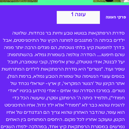
הצטרפות ל-BIGI
עונה 1
פרקי העונה
סדרת הרפתקאות בנושא טבע וחיות בר נכחדות. שלושה
ילדים בכיתה ה' מתגנבים למחנה הקיץ של התיכוניסטים, אבל
בדרך לחופשת קיץ בלתי נשכחת, הם מגלים הרבה יותר ממה
שהם חיפשו.... הסדרה צולמה בשמורת גמלא. בהשתתפות:
יעל לבנטל, אודי גוטשלק, שרון אלימלך, קובי שטמברג, תובל
שפיר ועוד. "נשרים" היא סדרת הרפתקאות לילדים המתרחשת
בנופים עוצרי הנשימה של שמורת הטבע גמלא, ברמת הגולן,
אתר הקינון של 'הנשר המקראי', זן ארץ- ישראלי נכחד של
נשרים. במרכז הסדרה שני אחים - אודי (הידוע בכינויו "אודי
חמודי"), תלמיד כיתה ה' הרפתקן וסקרן, שיעשה הכל כדי
להוכיח שהוא כבר לא "חמודי" אלא ילד גדול. אחיו התיכוניסט
הוא עופר, שהדבר האחרון שהוא צריך הם הנדנודים של אחיו
הקטן, שעוקב אחריו לכל מקום. היחסים המתוחים בין האחים
נפרשים במסגרת הרפתקאת קיץ אחד, במהלכה ילמדו השניים