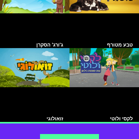
טבע מטורף
ג'ורג' הסקרן
לקסי ולוטי
זואולוגי