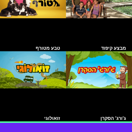
מבצע קיפוד
טבע מטורף
ג'ורג' הסקרן
זואולוגי