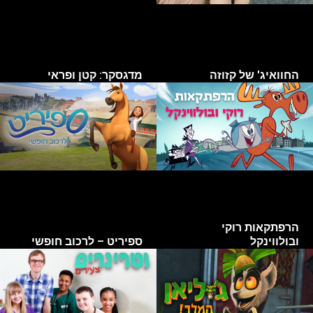
החוואיג' של קזוזה
מדגסקר: קטן ופראי
הרפתקאות רוקי
ובולווינקל
ספיריט – לרכוב חופשי