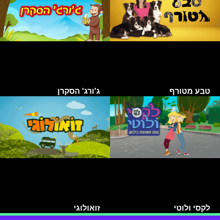
טבע מטורף
ג'ורג' הסקרן
לקסי ולוטי
זואולוגי