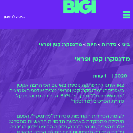
ילוג
תפריט
תוכן
כניסה לחשבון
ביגי
>
סדרות
>
חיות
>
מדגסקר: קטן ופראי
מדגסקר: קטן ופראי
2020 |
1 עונות
צאו איתנו להרפתקה נוספת באי עם הכי הרבה אקשן
באפריקה! "מדגסקר: קטן ופראי" מבית אולפני האנמיציה
"DreamWorks" מגיעה ל-BIGI. הסדרה מבוססת על
סדרת הסרטים "מדגסקר".
לעומת הסדרות הקודמות מסדרת "מדגסקר", הפעם
העלילה מתמקדת בארבעת הדמויות הראשיות מהסרט:
אלכס האריה, מרטי הזברה, גלוריה ההיפו ומלמן הג'ירפה.
עלילת הסדרה מתרחשת לפני תחילת הסרט הראשון.