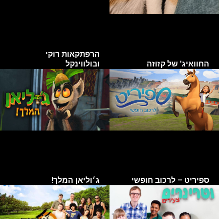
הרפתקאות רוקי
החוואיג' של קזוזה
ובולווינקל
ספיריט – לרכוב חופשי
ג׳וליאן המלך!