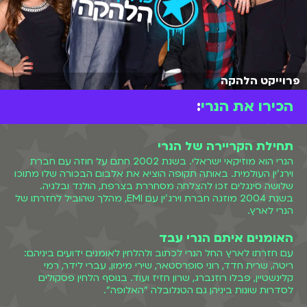
פרוייקט הלהקה
הכירו את הנרי
:
תחילת הקריירה של הנרי
הנרי הוא מוזיקאי ישראלי. בשנת 2002 חתם על חוזה עם חברת
וירג'ין העולמית. באותה תקופה הוציא את אלבום הבכורה שלו מתוכו
שלושה סינגלים זכו להצלחה מסחררת בצרפת, הולנד ובלגיה.
בשנת 2004 מוזגה חברת וירג'ין עם EMI, מהלך שהוביל לחזרתו של
הנרי לארץ.
האומנים איתם הנרי עבד
עם חזרתו לארץ החל הנרי לכתוב ולהלחין לאומנים ידועים ביניהם:
ריטה, שרית חדד, רוני סופרסטאר, שירי מימון, עברי לידר, רמי
קלינשטיין, פבלו רוזנברג, שרון חזיז ועוד. בנוסף הלחין פסקולים
לסדרות שונות ביניהן גם הטנלובלה "האלופה".