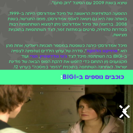
שיצא בשנת 2009 עם הסינגל "רוק סתם".
ההופעה הטלוויזיונית הראשונה של מיכל אמדורסקי הייתה ב-1999,
באותה שנה היא גם נישאה לאסף אמדורסקי, ממנו התגרשה בשנת
2008. ברזומה של מיכל אמדורסקי ניתן למצוא השתתפויות רבות
בסדרות טלוויזיה, סרטים ובמחזות זמר, לצד השתתפויות בתוכניות
מציאות.
מיכל אמדורסקי כיהנה כשופטת במספר תוכניות ריאליטי, אחת מהן
היא "
פרוייקט הלהקה
", סדרה של ערוץ הילדים (שזמינה לצפייה
ב-BIGI) בה השתתפה מיכל לצד
ג'וני גולדשטיין
,
הנרי
ועוד
מקצוענים מן התחום כדי לחפש את להקת הפופ הבאה של מדינת
ישראל. לאחרונה השתתפה בתוכנית ״הזמר במסכה״ בערוץ 12.
כוכבים נוספים ב-BIGI
: