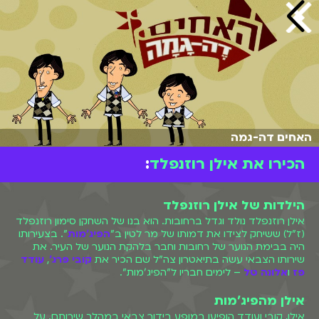
האחים דה-גמה
הכירו את אילן רוזנפלד
:
הילדות של אילן רוזנפלד
אילן רוזנפלד נולד וגדל ברחובות. הוא בנו של השחקן סימון רוזנפלד
(ז"ל) ששיחק לצידו את דמותו של מר לטין ב"
הפיג'מות
". בצעירותו
היה בבימת הנוער של רחובות וחבר בלהקת הנוער של העיר. את
שירותו הצבאי עשה בתיאטרון צה"ל שם הכיר את
קובי פרג'
,
עודד
פז
ו
אלונה טל
– לימים חבריו ל"הפיג'מות".
אילן מהפיג'מות
אילן, קובי ועודד הופיעו במופע בידור צבאי במהלך שירותם. על