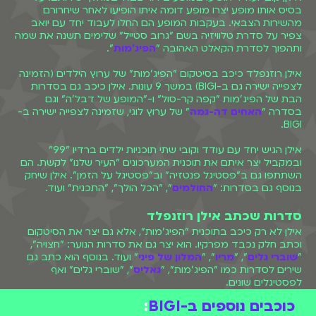
בסיס אותו מופע יצרו מופע דומה איתו הופיעו לאחר שיחרורם
מהשירות הצבאי. בעקבות המופע הם החלו לעבוד יחד עם יואב
צפיר על סדרת טלוויזיה בשם "גרוב סטייל" שלימים תשנה את שמה
ותהפוך לסדרת הקאלט האהובה "
הפיג'מות
".
אילן רוזנפלד כיכב בסיטקום "הפיג'מות" של ערוץ הילדים (הזמינה
לצפייה ישירה גם ב-BIGI) במשך 9 עונות. אילן כיכב גם בסדרות
הבת של הפיג'מות "קפה קר-סול" ו-"המופע של דבל'ה" וגם
בסדרה "
האחים דה-גמה
" של ערוץ לוגי, שזמינה לצפייה ישירה ב-
BIGI.
אילן הגיש יחד עם עודד וקובי שתי תוכניות ילדים ברדיו "99"
ובמקביל יצר איתם את תוכנית המערכונים "העיר שלנו" לקשת. הם
השתתפו גם ב"פסטיגל פנטזיה" וב"פסטיגל על הזמן". אילן שיחק
בנוסף גם בסדרות: "
החולמים
", "הכל הולך", "התכנית" ועוד.
סדרות שכתב אילן רוזנפלד
אילן לא רק כיכב בתוכנית "הפיג'מות", אלא גם יצר את הסיטקום
וכתב חלק נכבד מפרקיו. הוא יצר גם את סדרות הנוער: "חצויה",
"
שוברי גלים
", "
מריו
", "
המלון של פיני
" ועוד. בנוסף הוא כתב גם
שירים לסדרות כמו "הפיג'מות", "
גאליס
", "שוברי גלים" ואף
לפסטיגלים שונים.
כוכבים נוספים ב-BIGI
: