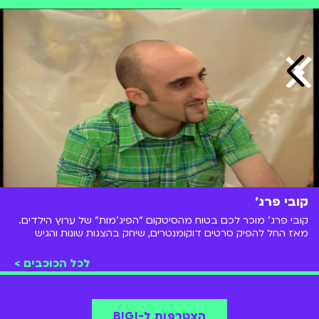
קובי פרג׳
קובי פרג' מוכר לכם בטוח מהסיטקום "הפיג'מות" של ערוץ הילדים.
מאז החל להפיק סרטים דוקומנטרים, שיחק בהצגות שונות והגיש
תוכנית רדיו ב"גלי צה"ל"
לכל הכוכבים >
הצטרפות ל-BIGI