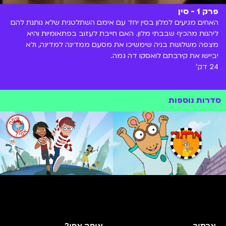
פרק 1 - סין
האחים מגיעים למלון בסין יחד עם אימם השתלטנית שלא נותנת להם
ליהנות מהכיף שבבתי מלון. האם חייבת לעזוב בפתאומיות והיא
מצפה משלושת בניה שימשיכו את מסעם ממדינה למדינה, ולא
יביישו את קירבתם לואסקו דה גמה.
24 דק'
סדרות נוספות