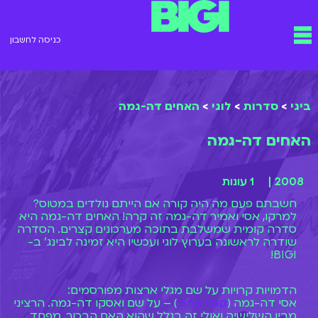
ילוג
תפריט
תוכן
כניסה לחשבון
ביגי
>
סדרות
>
לוגי
>
האחים דה-גמה
האחים דה-גמה
2008 |
1 עונות
חשבתם פעם מה היה קורה אם הייתם נולדים במטוס?
למרקו, אסי ואמיר דה-גמה זה קרה! האחים דה-גמה היא
סדרה קומית שמשלבת בתוכה מערכונים קצרים. הסדרה
שודרה לראשונה בערוץ לוגי ועכשיו היא זמינה לבינג' ב-
BIGI!
הדמויות קרויות על שם מגלי ארצות מפורסמים:
אסי דה-גמה (
קובי פרג'
) – על שם ואסקו דה-גמה. הרציני
מבין השלישיה ואולי זה בגלל שהוא האח הבכור. מפחד