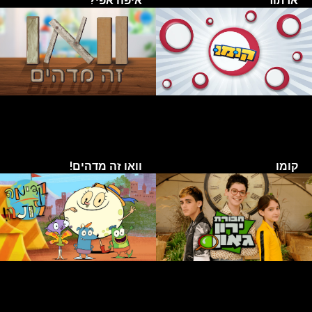
ארתור
איפה אפי?
קומו
וואו זה מדהים!