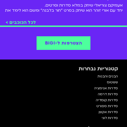
אעמיקם צוריאלי שיחק במלא סדרות וסרטים.
יחד עם אורי זוהר הוא שיחק בסרט "חור בלבנה" ומשם הוא לימד את
ליאל אלי
ו
אנה זק
את המשפט הידוע מסדרת המערכונים
טלמאניה
"וואלק אין על
דאנה איבגי
"
לכל הכוכבים >
הסדרה האהובה עליו היא
ששטוס
שנת 2008.
הוא נהג משאית, מבקר מסעדות וכוכב ילדים.
הצטרפו אלינו ותראו את המסע של עמיקם ב-
BIGI
!
הצטרפות ל-BIGI
קטגוריות נבחרות
הבנים והבנות
ששטוס
סדרות אנימציה
סדרות דרמה
סדרות קומדיה
סדרות ספורט
סדרות אקשן
סדרות לוגי