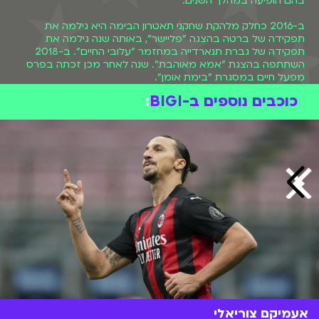
בהם הופיעה במהלך השנים.
ב-2016 כחלק מלהקת שחקני תאטרון הבימה היא גילמה את
תפקידה של ברטה בהצגה "פליישר", באותה שנה גילמה את
תפקידה של גברת תנארדייה במחזמר "עלובי החיים". ב-2018
השתתפה בהצגת "אמא מאוהבת". שנה לאחר מכן זכתה בפרס
מפעל חיים במסגרת "בימת אומן".
כוכבים נוספים ב-BIGI
:
אעמיקם צוריאלי