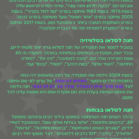
בשנות ה-70 חנה לסלאו שיחקה בסרטים ישראלים רבים, הבולטים
שבהם הם: "גבעת חלפון אינה עונה", שהיה הסרט הראשון שלה
בשנת 1976. בשנת 1983 שיחקה בסרט "קוני למל בקהיר". בשנת
2005 שיחקה בסרט "אזור חופשי" שעל משחקה בסרט זכתה
בפרס השחקנית הטובה ביותר בפסטיבל קאן. בשנת 2017 שיחקה
בסרט ״המועדון לספרות יפה של הגברת ינקלובה״.
חנה לסלאו בטלוויזיה
בשביל לספור את תפקידיה של חנה לסלאו צריך יותר משתי ידיים,
ובכל זאת, תפקידיה הבולטים בטלוויזיה במהלך למעלה מ-40
שנות הקריירה שלה הם: "סיבה למסיבה", "זהו זה!", "החוליה
החלשה", "השיר שלנו", "בנות הזהב", "תנוחי", "נבסו" ועוד.
בשנת 2009 גילמה את תפקידה של רוזה (מאמא) דה-גמה
בתוכנית הילדים והנוער "
האחים דה-גמה
" של ערוץ לוגי שם שיחקה
לצד
קובי פרג'
,
אילן רוזנפלד
,
עודד פז
ו
דון לני גבאי
. חנה גילמה
את אימם הטייסת בעלת מזג חם ואקדח אותו היא נושאת עליה לכל
מקום.
חנה לסלאו בבמות
בהלך השנים חנה השתתפה במופעי בידור רבים וביניהם: פסטיגל
89, "ברנשים וחלומות", "אלוף בצלות ואלוף שום", הפסטיבל לשירי
ילדים, "קונגרס הנשים המצחיקות", "ברנשים וחתיכות", "טרטיף",
"אלאדין", "בילבי", "101 כלבים דלמטיים", לצד מופעי יחיד רבים