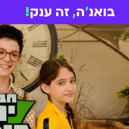
בואנ
'
ה
,
זה ענק
!