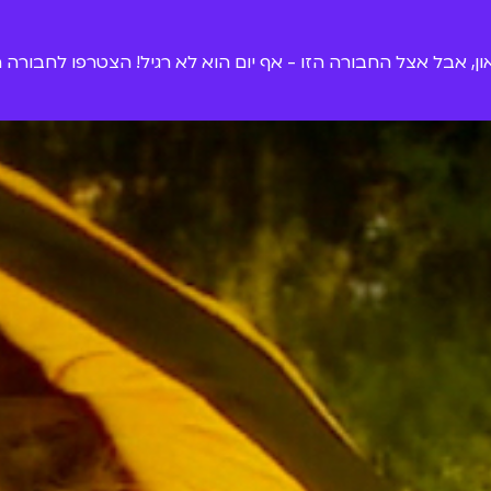
און, אבל אצל החבורה הזו - אף יום הוא לא רגיל! הצטרפו לחבורה ה