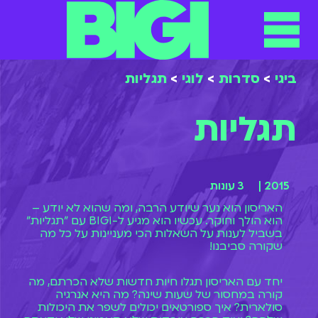
תפריט
ילוג
תוכן
ביגי
>
סדרות
>
לוגי
>
תגליות
תגליות
2015 |
3 עונות
האריסון הוא נער שיודע הרבה, ומה שהוא לא יודע –
הוא הולך וחוקר. עכשיו הוא מגיע ל-BIGI עם "תגליות"
בשביל לענות על השאלות הכי מעניינות על כל מה
שקורה סביבנו!
יחד עם האריסון תגלו חיות חדשות שלא הכרתם, מה
קורה במחסור של שעות שינה? מה היא אנרגיה
סולארית? איך ספורטאים יכולים לשפר את היכולות