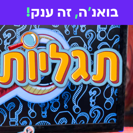
בואנ
'
ה
,
זה ענק
!