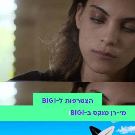
הצטרפות ל-BIGI
מי-רן מנקס ב-BIGI
: