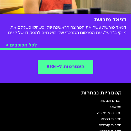
דניאל מורשת
דניאל מורשת עשה את הפריצה הראשונה שלו כשחקן כשגילם את
מייקי ב"האי". את הפרסום המרכזי שלו הוא חייב לתפקידו של ליעם
בן בסט בסדרת הילדים והנוער האהובה "גאליס". מאז הספיק לשחק
בסדרות נוספות ולככב על במות ברחבי הארץ.
לכל הכוכבים >
הצטרפות ל-BIGI
קטגוריות נבחרות
הבנים והבנות
ששטוס
סדרות אנימציה
סדרות דרמה
סדרות קומדיה