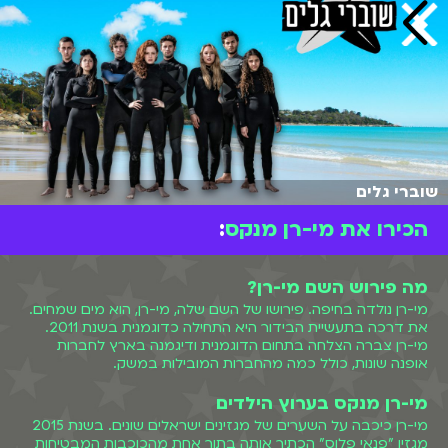
שוברי גלים
הכירו את מי-רן מנקס
:
מה פירוש השם מי-רן?
מי-רן נולדה בחיפה. פירושו של השם שלה, מי-רן, הוא מים שמחים.
את דרכה בתעשיית הבידור היא התחילה כדוגמנית בשנת 2011.
מי-רן צברה הצלחה בתחום הדוגמנית ודיגמנה בארץ לחברות
אופנה שונות, כולל כמה מהחברות המובילות במשק.
מי-רן מנקס בערוץ הילדים
מי-רן כיכבה על השערים של מגזינים ישראלים שונים. בשנת 2015
מגזין "פנאי פלוס" הכתיר אותה בתור אחת מהכוכבות המבטיחות