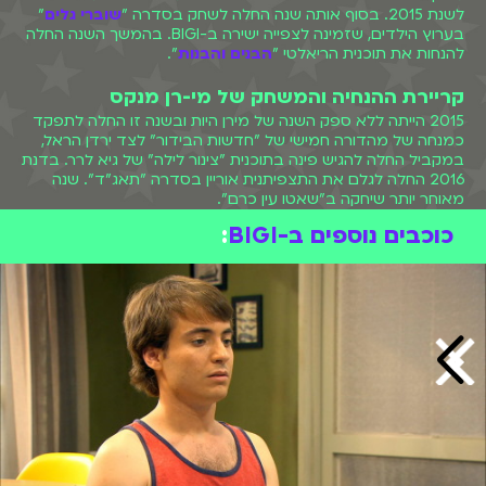
לשנת 2015. בסוף אותה שנה החלה לשחק בסדרה "
שוברי גלים
"
בערוץ הילדים, שזמינה לצפייה ישירה ב-BIGI. בהמשך השנה החלה
להנחות את תוכנית הריאלטי "
הבנים והבנות
".
קריירת ההנחיה והמשחק של מי-רן מנקס
2015 הייתה ללא ספק השנה של מירן היות ובשנה זו החלה לתפקד
כמנחה של מהדורה חמישי של "חדשות הבידור" לצד ירדן הראל,
במקביל החלה להגיש פינה בתוכנית "צינור לילה" של גיא לרר. בדנת
2016 החלה לגלם את התצפיתנית אוריין בסדרה "תאג"ד". שנה
מאוחר יותר שיחקה ב"שאטו עין כרם".
כוכבים נוספים ב-BIGI
: