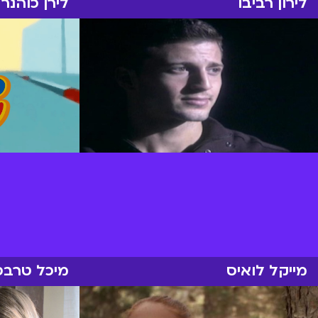
לירון רביבו
לירן כוהנר
מייקל לואיס
מיכל טרבס