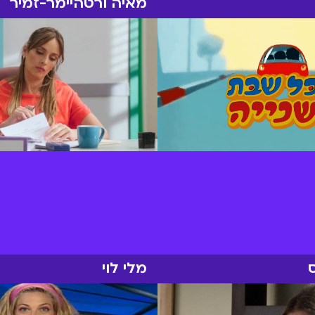
מאיה ורטהיימר-זמיר
מלי לוי