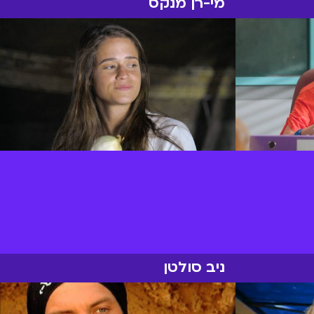
מי-רן מנקס
ניב סולטן