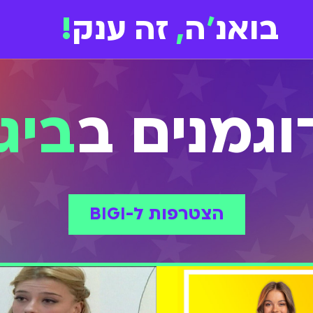
בואנ
'
ה
,
זה ענק
!
וגמנים ב
ביגי
הצטרפות ל-BIGI