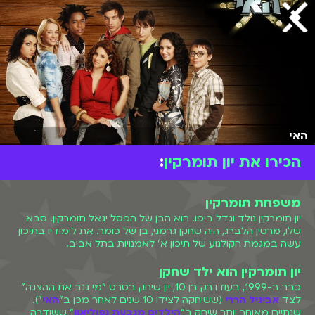
האי
הכירו את יון תומרקין
:
משפחת תומרקין
יון תומרקין נולד וגדל ביפו. הוא הבן של הפסל יגאל תומרקין. סבא
שלו, מרטין הלברג, היה שחקן גרמני, בן של כומר. את לימודיו בתיכון
עשה במגמת הקולנוע של תיכון א' לאמנויות בתל אביב.
יון תומרקין הוא ילד שחקן
כבר ב-1999, בעודו רק בן 10, יון שיחק בסרט "מי גנב את ההצגה"
לצד
אביגיל הררי
(ששיחקה לצידו 10 שנים לאחר מכן ב"
האי
").
שנתיים מאוחר יותר שיחק ב"
הילדים מגבעת נפוליאון
" ששודרה