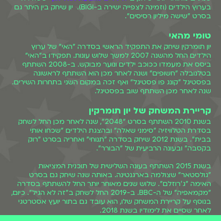
בערוץ הילדים (וזמינה לצפייה ישירה ב-BIGI). יון שיחק בין היתר גם
בסרט "שישה מיליון רסיסים".
טומי מהאי
יון תומרקין שיחק את התפקיד הראשי בסדרה "האי" של ערוץ
הילדים החל מהשנה 2007 למשך שלוש עונות. תפקידו ב"האי"
ביסס את מעמדו ככוכב ילדים ונוער מבוקש. ב-2008 השתתף
בטלנובלה "חשופים" ושנה לאחר מכן הוא השתתף לראשונה
בפסטיגל "קונג פו פסטיגל" ואף זכה במקום השני בתחרות השירים.
שנה לאחר מכן השתתף שוב בפסטיגל.
קריירת המשחק של יון תומרקין
בשנת 2010 השתתף בסרט "2048", שנה לאחר מכן החל לשחק
בסדרת הטלוויזיה "סימני שאלה" ובהצגת הילדים "שכחו אותי
בבית". בשנת 2012 שיחק בסדרה "תנוחי" ואחריה בסרט "רוק
בקסבה" ובעונה הרביעית של "הבורר".
בשנת 2015 השתתף בעונה השלישית של תוכנית המציאות
"גולסטאר" שצולמה בארגנטינה. באותה שנה שיחק גם בסרט
האימה "ג'רוזלם". שלוש שנים מאוחר יותר החל להשתתף בסדרה
"מקמאפיה" של ה-BBC. ב-2019 החל לשחק ב"זה לא הגיל". כיום,
בנוסף על קריירת המשחק שלו, הוא עובד גם בתור יועץ אסטרטגי
לאחר שסיים את לימודיו בשנת 2018.