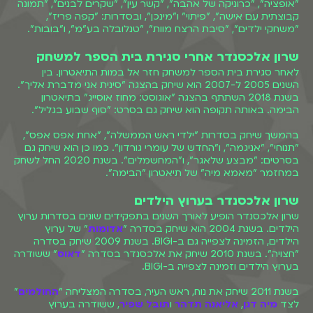
"אופציה", "כרוניקה של אהבה", "קשר עין", "שקרים לבנים", "תמונה
קבוצתית עם אישה", "פיתוי" ו"מינכן", ובסדרות: "קפה פריז",
"משחקי ילדים", "סיבת הרצח מוות", "טנלובלה בע"מ", ו"בובות".
שרון אלכסנדר אחרי סגירת בית הספר למשחק
לאחר סגירת בית הספר למשחק חזר אל במות התיאטרון. בין
השנים 2005 ל-2007 הוא שיחק בהצגה "סינית אני מדברת אליך".
בשנת 2018 השתתף בהצגה "אוגוסט: מחוז אוסייג" בתיאטרון
הבימה. באותה תקופה הוא שיחק גם בסרט: "סוף שבוע בגליל".
בהמשך שיחק בסדרות "ילדי ראש הממשלה", "אחת אפס אפס",
"תנוחי", "אניגמה", ו"החדש של עומרי גורדון". כמו כן הוא שיחק גם
בסרטים: "מבצע שלאגר", ו"המחשמלים". בשנת 2020 החל לשחק
במחזמר "מאמא מיה" של תיאטרון "הבימה".
שרון אלכסנדר בערוץ הילדים
שרון אלכסנדר הופיע לאורך השנים בתפקידים שונים בסדרות ערוץ
הילדים. בשנת 2004 הוא שיחק בסדרה "
אדומות
" של ערוץ
הילדים, הזמינה לצפייה גם ב-BIGI. בשנת 2009 שיחק בסדרה
"חצויה". בשנת 2010 שיחק את אלכסנדר בסדרה "
דאוס
" ששודרה
בערוץ הילדים וזמינה לצפייה ב-BIGI.
בשנת 2011 שיחק את נוח, ראש העיר, בסדרה המצליחה "
החולמים
"
לצד
מיה דגן
,
אליאנה תדהר
ו
תובל שפיר
, ששודרה בערוץ