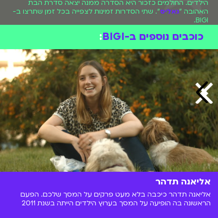
הילדים. החולמים כזכור היא הסדרה ממנה יצאה סדרת הבת
האהובה "
גאליס
". שתי הסדרות זמינות לצפייה בכל זמן שתרצו ב-
BIGI.
כוכבים נוספים ב-BIGI
:
אליאנה תדהר
אליאנה תדהר כיכבה בלא מעט פרקים על המסך שלכם. הפעם
הראשונה בה הופיעה על המסך בערוץ הילדים הייתה בשנת 2011
בסדרה "החולמים" שם שיחקה את דני. ברזומה של אליאנה אפשר