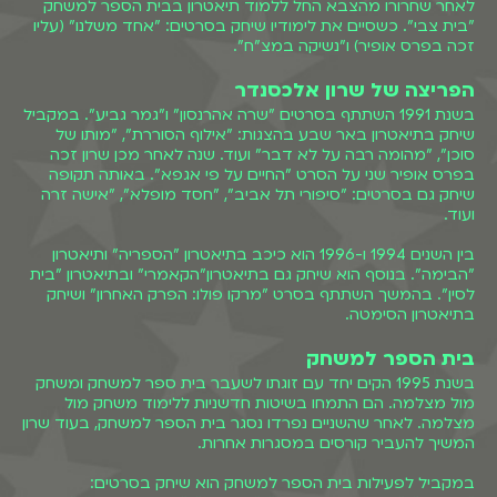
לאחר שחרורו מהצבא החל ללמוד תיאטרון בבית הספר למשחק
"בית צבי". כשסיים את לימודיו שיחק בסרטים: "אחד משלנו" (עליו
זכה בפרס אופיר) ו"נשיקה במצ"ח".
הפריצה של שרון אלכסנדר
בשנת 1991 השתתף בסרטים "שרה אהרנסון" ו"גמר גביע". במקביל
שיחק בתיאטרון באר שבע בהצגות: "אילוף הסוררת", "מותו של
סוכן", "מהומה רבה על לא דבר" ועוד. שנה לאחר מכן שרון זכה
בפרס אופיר שני על הסרט "החיים על פי אגפא". באותה תקופה
שיחק גם בסרטים: "סיפורי תל אביב", "חסד מופלא", "אישה זרה
ועוד.
בין השנים 1994 ו-1996 הוא כיכב בתיאטרון "הספריה" ותיאטרון
"הבימה". בנוסף הוא שיחק גם בתיאטרון"הקאמרי" ובתיאטרון "בית
לסין". בהמשך השתתף בסרט "מרקו פולו: הפרק האחרון" ושיחק
בתיאטרון הסימטה.
בית הספר למשחק
בשנת 1995 הקים יחד עם זוגתו לשעבר בית ספר למשחק ומשחק
מול מצלמה. הם התמחו בשיטות חדשניות ללימוד משחק מול
מצלמה. לאחר שהשניים נפרדו נסגר בית הספר למשחק, בעוד שרון
המשיך להעביר קורסים במסגרות אחרות.
במקביל לפעילות בית הספר למשחק הוא שיחק בסרטים: