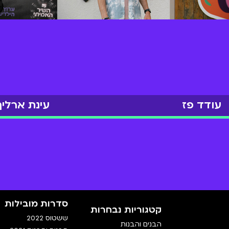
עודד פז
עינת ארליך
סדרות מובילות
קטגוריות נבחרות
ששטוס 2022
הבנים והבנות