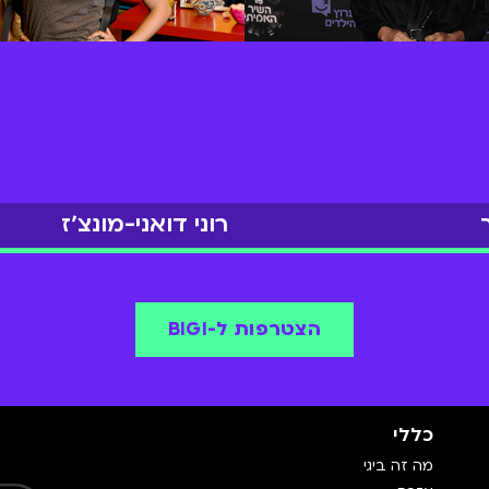
רוני דואני-מונצ׳ז
הצטרפות ל-BIGI
כללי
מה זה ביגי