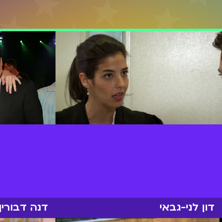
דון לני-גבאי
דנה דבורין