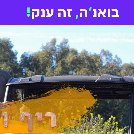
בואנ
'
ה
,
זה ענק
!