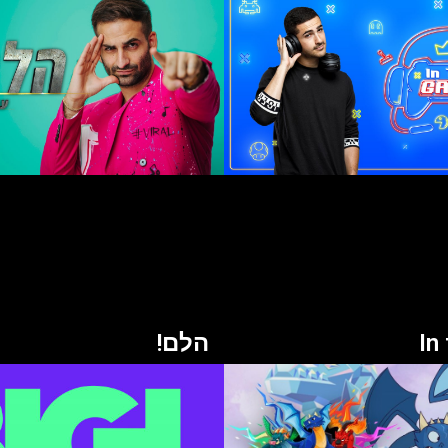
In
הלם!