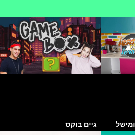
מישל
גיים בוקס