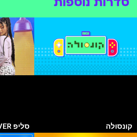
סדרות נוספות
קונסולה
סליפ OVER