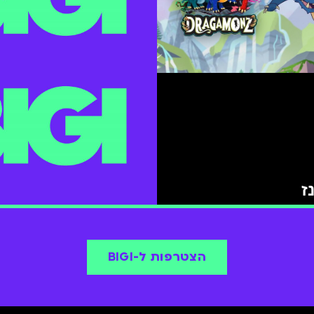
ז
הצטרפות ל-BIGI