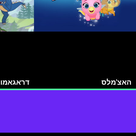
האצ'מלס
דראגאמונ