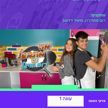
שחקנים:
רום סמדג'ה, מישל דדשב
הצטרפות ל-BIGI
עונה 1
פרקי העונה