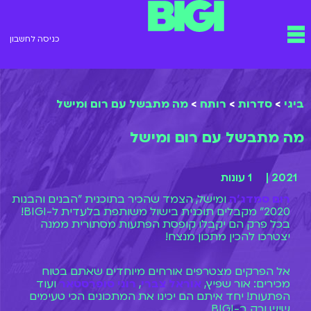
ילוג
תפריט
תוכן
כניסה לחשבון
ביגי
>
סדרות
>
רותח
>
מה מתבשל עם רום ומישל
מה מתבשל עם רום ומישל
2021 |
1 עונות
רום סמדג'ה
ומישל, הצמד שהכיר בתוכנית "הבנים והבנות
2020" מקבלים תוכנית בישול משותפת בלעדית ל-BIGI!
בכל פרק הם יקבלו קופסת הפתעות מסתורית ממנה
יצטרכו להכין מתכון מנצח!
אל הפרקים מצטרפים אורחים מיוחדים שאתם בטוח
מכירים: אור שפיץ,
אוראל צברי
,
רוני סופרסטאר
ועוד
הפתעות! יחד איתם הם יכינו את המתכונים הכי טעימים
שיש ורק ב-BIGI.