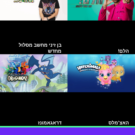
בן זיני מחשב מסלול
הלם!
מחדש
האצ'מלס
דראגאמונז