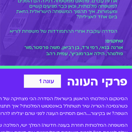
אודות עברם. פתאום ממשפחה רגילה הם הופכים
למשפחה מלכותית, וכאן כבר מגיעים קשיים
ומעמורות. איך תהפוך המשפחה הישראלית הזאת
ביום אחד לאצילית?
הסדרה עוקבת אחרי ההתמודדות של משפחת לוריא
עם הסיטואציה החדשה. את הסדרה יצר וביים רובי
שחקנים:
דואניאס (שביים גם את הפיג'מות והשמיניה) ואולי לא
ידעתם, אבל בין מי שכתבו איתו את הסדרה הם
ימית
אורנה בנאי, רמי ורד, בן רביאן, משה פרסטר,מור
סול
(ימית מהפיג'מות),
יניב פולישוק
(גרי מהפיג'מות),
פולנוהר, הילה אברמוביץ', עמית רהב
יובל סגל
(נתן מהפיג'מות) ו
אילן רוזנפלד
(אילן
מהפיג'מות).
פרקי העונה
בסדרה משחקים בין היתר הקומיקאית
אורנה בנאי
,
מור פולנוהר
(רונה מגאליס),
משה פרסטר
,
רמי ורד
,
עמית רהב
,
יניב פולישוק
(גרי מהפיג'מות) ושלל
שחקנים אורחים. בקיצור….האם תסתיים העונה לפני
הסיטקום המלכותי הראשון בישראל! הסדרה הכי מצחיקה של 
שהם יצליחו להרוס את המדינה כולה?
כשהנסיכה הטריה שיר תשתולל באינסטוש המלכותי? איך תתנהג
השפה? או בקיצור....האם תסתיים העונה לפני שהם יצליחו להרו
המשפחה המלכותית חוזרת בעונה חדשה! המלך ישי, המלכה שלומצ