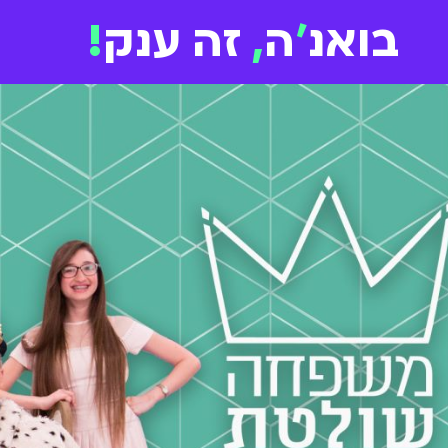
בואנ
'
ה
,
זה ענק
!