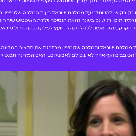
י? ולמה לעזאזל המלך עדיין משתמש בפקס? משפחה לוריא- משפ
ח רק בקושי להשתלט על ממלכת ישראל בעוד המלכה שלומציון מ
ת תלמיד תיכון רגיל. גם בעונה הזאת הנסיכה וילדת האיסטוש שיר 
כל הקרקס הזה אמור לג'נגל ולנהל היועץ למלך, הכהן הגדול מיכא
מלכת ישראל והמלכה שלומציון מבזבזת את תקציב המדינה. כשיו
כל הסובבים ואף אחד לא שם לב לאבשלום... האם המדינה תכנס