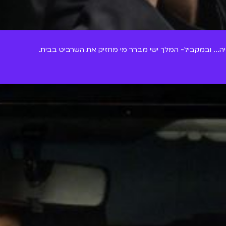
... ובמקביל- המלך ישי מברר מי מחזיק את השרביט בבית.