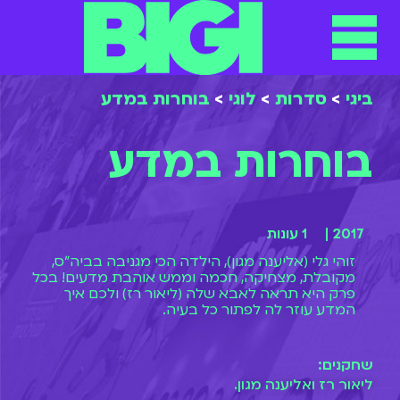
תפריט
ילוג
תוכן
ביגי
>
סדרות
>
לוגי
>
בוחרות במדע
בוחרות במדע
2017 |
1 עונות
זוהי גלי (אליענה מגון), הילדה הכי מגניבה בביה"ס,
מקובלת, מצחיקה, חכמה וממש אוהבת מדעים! בכל
פרק היא תראה לאבא שלה (ליאור רז) ולכם איך
המדע עוזר לה לפתור כל בעיה.
שחקנים:
ליאור רז ואליענה מגון.