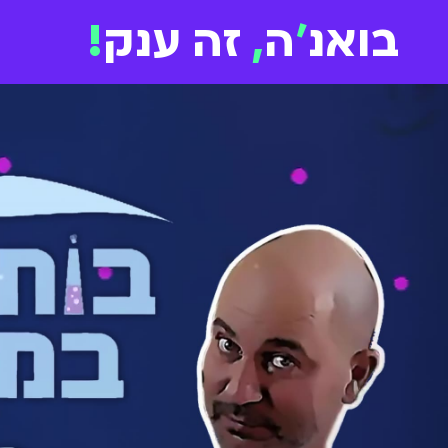
בואנ
'
ה
,
זה ענק
!