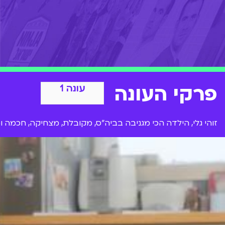
פרקי העונה
עונה 1
זוהי גלי, הילדה הכי מגניבה בביה"ס, מקובלת, מצחיקה, חכמ