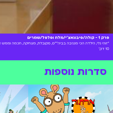
פרק 1 - קולה/פיבונאצ'י/מלח ופלפל/שמרים
"זוהי גלי, הילדה הכי מגניבה בביה""ס, מקובלת, מצחיקה, חכמה וממש
10 דק'
סדרות נוספות