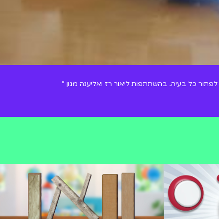
תור כל בעיה. בהשתתפות ליאור רז ואליענה מגון "