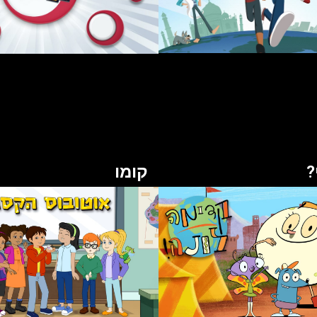
?
קומו