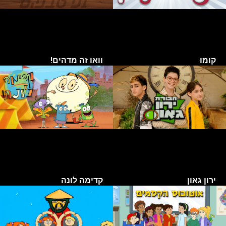
קומו
וואו זה מדהים!
ירון גאון
קדימה לונה