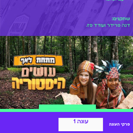
שחקנים:
דנה פרידר ועודד פז.
הצטרפות ל-BIGI
עונה 1
פרקי העונה