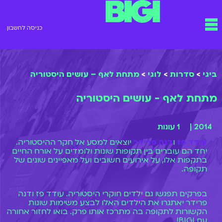
ילוג
תפריט
תוכן
כניסה לחשבון
ביגי
>
סדרות
>
לוגי
>
מתחת לאף – עושים היסטוריה
מתחת לאף - עושים היסטוריה
2014 |
1 עונות
עודד פז
ו
דנה פרידר
יוצאים למסע אל חקר ההיסטוריה.
יחד הם עוברים בין תקופות שונות ולומדים על אורח החיים
בתקפות אלו, על אירועים חשובים ועל מאפיינים שונים של
תקופה.
בפרקים תפגשו גם ילדים חוקרי היסטוריה. עודד פז ודנה
פרידר יאתגרו את הילדים האלו לבצע משימות שונות
הקשורות לתקופה בה מתרכז אותו פרק. בואו לחזור אחורה
עם BIGI!