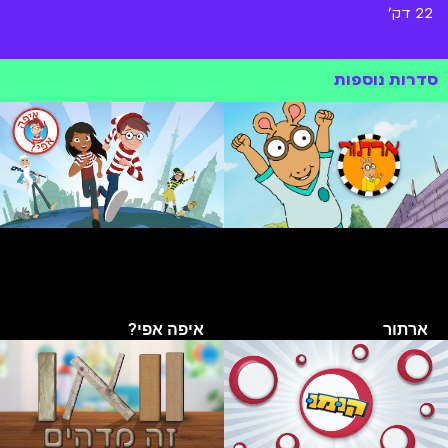
22 דק'
סדרות נוספות
ארתור
איפה אפי?