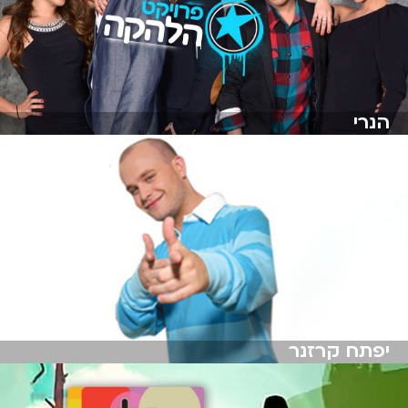
הנרי
יפתח קרזנר