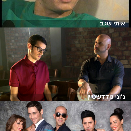
איתי שגב
ג'וני גולדשטיין