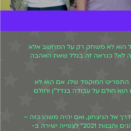
 אבל הוא לא משחק רק על המחשב אלא
ומה לא? כנראה זה בגלל שאת האהבה
ל התפריט המוקפד שלו. אם הוא לא
וא חולם על עבודה בנדל"ן וחולם
רך אל הניצחון, ואם יהיה משהו כזה –
זה במשימה כשיביאו לו משהו מגעיל לאכול. יוני ליפשיץ וחברי הנבחרת מחכים לכם ב"נהנים והבנות 2021" לצפייה ישירה ב-