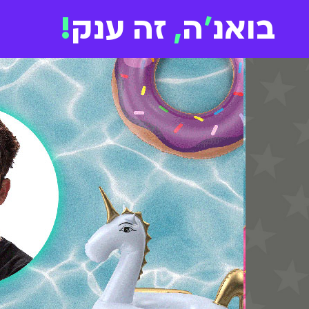
בואנ
'
ה
,
זה ענק
!