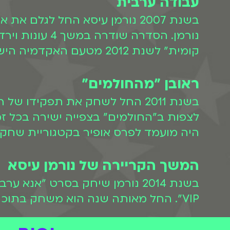
עבודה ערבית
קומית" לשנת 2012 מטעם האקדמיה הישראלית.
ראובן "מהחולמים"
בשנת 2011 החל לשחק את תפקידו של ראובן, סגן המנהל של "המלונה", בסדרה "
היה מועמד לפרס אופיר בקטגוריית שחק
המשך הקריירה של נורמן עיסא
בשנת 2014 נורמן שיחק בסרט "
VIP". החל מאותה שנה הוא משחק בתוכנית "לה פמיליה". בשנת 2019 שיחק בסרט הקומדיה "מבצע שלאגר".