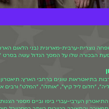
משפחה נוצרית-ערבית-מארונית (בני הלאום האר
ת הבכורה שלו על המסך הגדול עשה בסרט "שחקנ
ן
בות בתיאטראות שונים ברחבי הארץ: תיאטרון 
יה", "חלום ליל קיץ", "אותלו", "המלט" ורבים א
תיאטרון הערבי-עברי ביפו וביים מספר הצגות
פאורה והתאורה הטובים ביותר בפסטיבל חיפה 