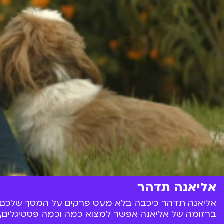
אליאנה תדהר
ברזומה של אליאנה אפשר למצוא כמה וכמה פסטיגלים, תפקידים בסדרות גאליס ו- Oboy,השתתפות בהצגו