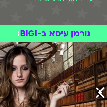
נורמן עיסא ב-BIGI
: