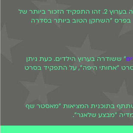
בשנת 2007 נורמן עיסא החל לגלם את אמג'ד בסדרה המצליחה "עבודה ערבית" ששודרה בערוץ 2. זהו התפקיד הזכור ביותר של
ור בשנת 2013. על משחקו בסדרה זכה בפרס "השחקן הטוב ביותר בסדרה
ם
" ששודרה בערוץ הילדים. כעת ניתן
צו ב-BIGI. מאוחר יותר הוא שיחק בסרט "אחותי היפה", על התפקיד בסרט
כן השתתף בתוכנית המציאות "מאסטר שף