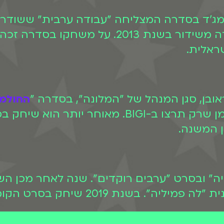
נורמן. הסדרה שודרה במשך 4 עונות וירדה משיד
החולמי
לצפות ב"החולמים" בצפייה ישירה בכל זמן שרק תר
ן המשנה.
אנא ערביה" ובסרט "ערבים רוקדים". שנה לאחר מ