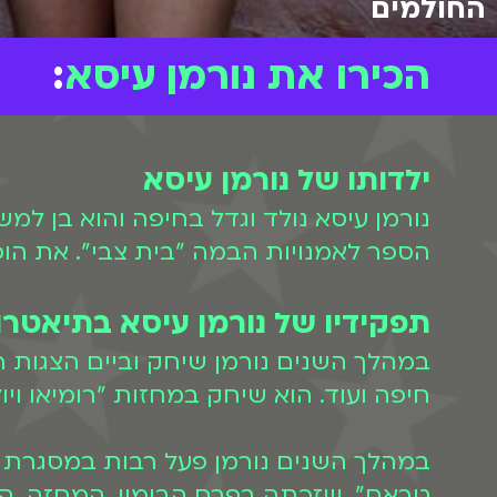
החולמים
הכירו את נורמן עיסא
:
ילדותו של נורמן עיסא
נורמן עיסא נולד וגדל בחיפה והוא בן ל
הספר לאמנויות הבמה "בית צבי". את הופע
תפקידיו של נורמן עיסא בתיאטרו
במהלך השנים נורמן שיחק וביים הצגות ר
חיפה ועוד. הוא שיחק במחזות "רומיאו ויול
במהלך השנים נורמן פעל רבות במסגרת ה
טראח", שזכתה בפרס הבימוי, המחזה, הת