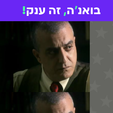
בואנ
'
ה
,
זה ענק
!