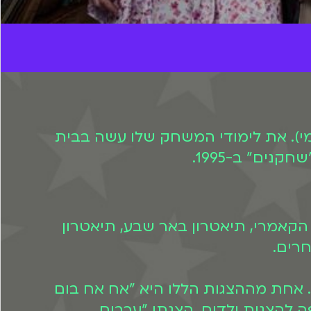
מי). את לימודי המשחק שלו עשה בבית
ים" ב-1995.
הקאמרי, תיאטרון באר שבע, תיאטרון
חרים.
. אחת מההצגות הללו היא "אח אח בום
להצגות ילדים. הצגתו "ערבים