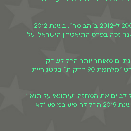
נורמן ביים את הצגת היחיד "פשוטה" שזכתה בפרסים רבים. ההצגה הוצגה בין השנים 2007 ל-2012 ב"הבימה". בשנת 2012
שנה זכה בפרס התיאטרון הישראלי על
. שנתיים מאוחר יותר החל לשחק
בתיאטרון הבימה בהצגה "משפחה עליזה". באותה שנה זכה בפרס אופיר על משחקו בסרט "מלחמת 90 הדקות" בקטגוריית
חל לביים את המחזה "עיתונאי על תנאי"
של גיא מרוז, שמוצג ב"הבימה". שנתיים מאחור יותר החל לשחק במחזה "הילד חולם". בשנת 2019 החל להופיע במופע "לא