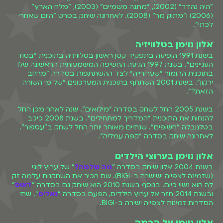
"היה נהדר" (2002), "מתנה משמיים" (2003), "מלח הארץ"
(2006) ו"מתוק מר" (2008). לאחרונה שיחק בסרט "היום שאחרי
לכתי".
אלון נוימן בטלוויזיה
בשנת 1991 הופיעה בתפקיד קטן ראשון בטלוויזיה בתוכנית "בסוד
העניינים". בשנת 1997 הגיעה החשיפה המשמעותית הראשונה שלו
בתוכנית ההומור "שערורייה" לצד ההשתתפות בסדרה "מרחב
ירקון". בשנת 2001 השתתף בתוכנית המערכונים "של מי השורה
הזאת?".
בשנת 2005 החל לשחק בסדרה "מילואים". שנה לאחר מכן החל
להנחות את התוכנית "המדריך למתחילים". בשנת 2008 כיכב
בטלנובלה "חשופים". שנתיים מאוחר יותר החל לשחק ב"עספור".
לאחרונה שיחק בסדרה "קפה עמליה".
אלון נוימן בערוצי הילדים
בשנת 2004 אלון שיחק בסדרה "
מה שלמה?
" של ערוץ לוגי
(שזמינה לצפייה ישישרה ב-BIGI). שם הכיר את השחקנית עלמה זק
לה הוא נשוי כיום. בנוסף בשנת 2010 הוא שיחק גם בסדרה "
דאוס
"
ובשנת 2014 חזר אל ערוץ הילדים, הפעם בסדרה "
גאליס
״. שתי
הסדרות זמינות לצפייה ישירה ב-BIGI.
אלון נוימן על הבמה