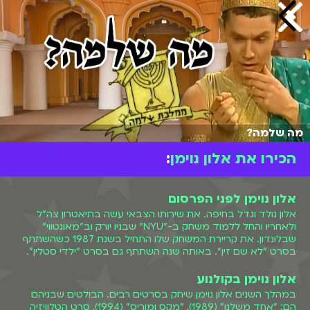
מה שלמה?
הכירו את אלון נוימן
:
אלון נוימן לפני הפרסום
אלון נולד וגדל בחיפה. את שירותו הצבאי עשה בתיאטרון צה"ל
ולאחריו והחל ללמוד משחק ב-"NYU" שבניו יורק וב"מאונטווי"
שבלונדון. את קריירת המשחק שלו התחיל בשנת 1987 כשהשתתף
בסרט "לא שם זין". באותה שנה השתתף גם בסרט "ילדי סטלין".
אלון נוימן בקולנוע
במהלך השנים אלון נוימן שיחק בסרטים רבים. הבולטים שבניהם
הם: "אחד משלנו" (1989), "מקס ומוריס" (1994), סרט הטלוויזיה