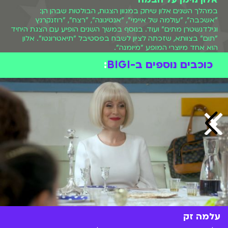
במהלך השנים אלון שיחק במגוון הצגות, הבולטות שבהן הן:
"אשכבה", "עולמה של איימי", "אנטיגונה", "רצח", "רוזנקרנץ
וגילדנשטרן מתים" ועוד. בנוסף במשך השנים הופיע עם הצגת היחיד
"תום" בצוותא, שזכתה לציון לשבח בפסטיבל "תיאטרונטו". אלון
הוא אחד מיוצרי המופע "מיומנה".
כוכבים נוספים ב-BIGI
:
עלמה זק