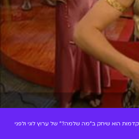
(שבטח מוכר לכם מהצמד "ילדים סורגים") הוא אחד הקומיקאים העסוקים בישראל. בשנות ה-2000 המוקדמות הוא שיחק ב"מה שלמה?" של ערוץ לוגי ולפני