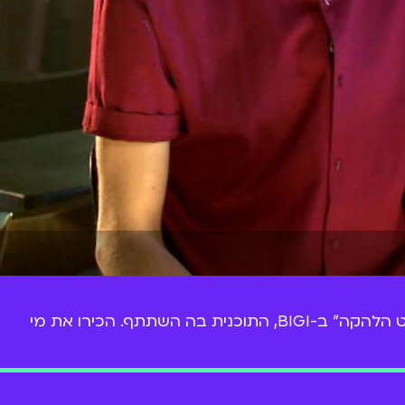
ג'וני גולדשטיין כובש את העולם עם ההפקה המוזיקלית שלו בזמן שאנחנו מרגישים נוסטלגים ועושים בינג' על "פרוייקט הלהקה" ב-BIGI, התוכנית בה השתתף. הכירו את מי