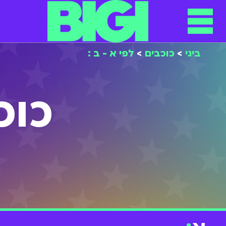
תפריט
ילוג
תוכן
ביגי
>
כוכבים
>
לפי א - ב :
כוכ