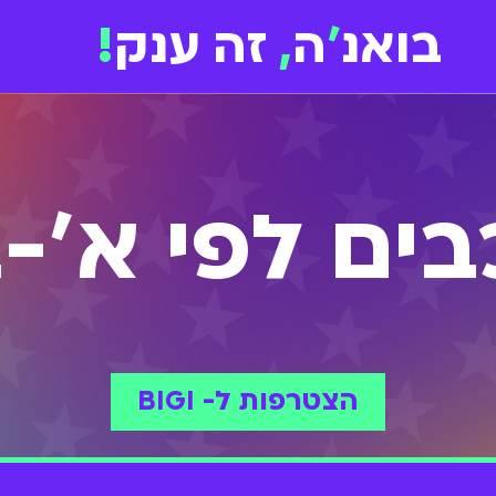
בואנ
'
ה
,
זה ענק
!
בים לפי א'-ב
הצטרפות ל- BIGI