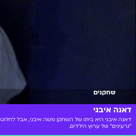
שחקנים
דאנה איבגי
"גרעינים" של ערוץ הילדים.