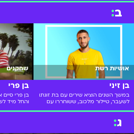
ב
:
שחקנים
אושיות רשת
בן פרי
בן זיני
בן פרי סיים 
במשך השנים הוציא שירים עם בת זוגתו
והחל מיד לש
לשעבר, טיילור מלכוב, ששוחררו עם
ובקומדיית המ
קליפים שזכו למאות אלפי צפיות ברשת.
"המובילים".
בשנת 2020 הנחה את תוכנית הבנים
ג
:
התיאטרון המ
והבנות.
אחד ממקימיו