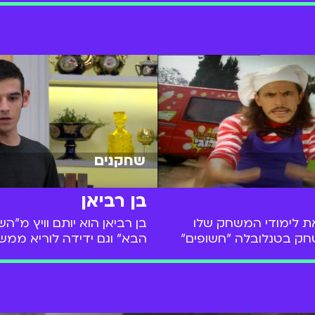
שחקנים
בן רביאן
את לימודי המשחק שלו
בן רביאן הוא יותם וויץ מ"ה
חק בטנלובלה "חשופים"
הבא" וגם ידידה לוריא ממ
צבים של ערוץ ״לוגי״:
המלוכה הראשונה של ישרא
 בן הוא חלק מאנסמבל
ב"משפחה שולטת". כעת ש
צליח "ציפורלה" שהיה
זמינות לצפייה ב-BIGI
.