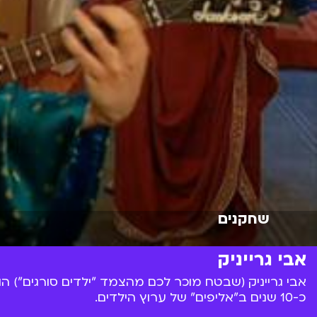
שחקנים
אבי גרייניק
כ-10 שנים ב"אליפים" של ערוץ הילדים.